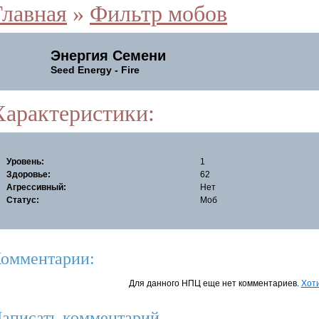
Главная
»
Фильтр мобов
Энергия Семени
Seed Energy - Fire
Характеристики:
Уровень:
1
Здоровье:
62
Агрессивный:
Нет
Статус:
Моб
омментарии:
Для данного НПЦ еще нет комментариев.
Хоти
аписать комментарий.