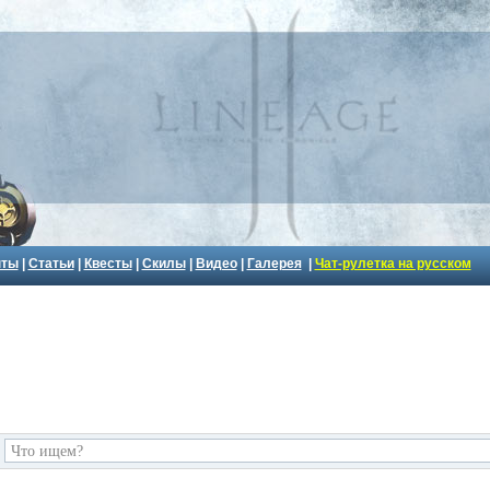
пты
|
Статьи
|
Квесты
|
Скилы
|
Видео
|
Галерея
|
Чат-рулетка на русском