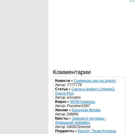
Комментарии
Новости
»
Снижение цен на адену!
Автор:
7777778
Статьи
»
Скачать клиент Lineage2:
Gracia Plus
Автор:
w1nston
Видео
»
WOW приколы
Автор:
Punisher1997
Умения
»
Конечная Форма
Автор:
DIM0N
Квесты
»
Заведите питомца -
Домашний любимец
Автор:
040623monstr
Пердметы
»
Рецепт: Тиски Кузнеца