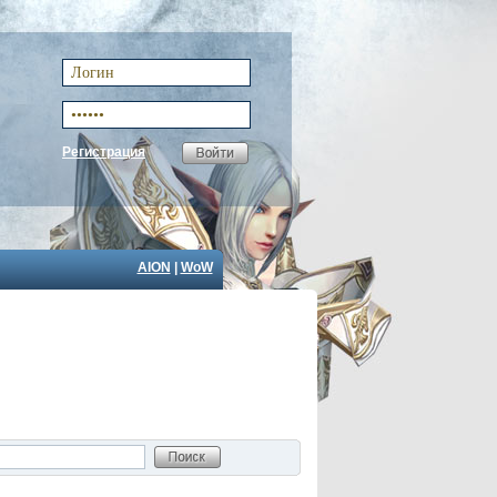
Регистрация
AION
|
WoW