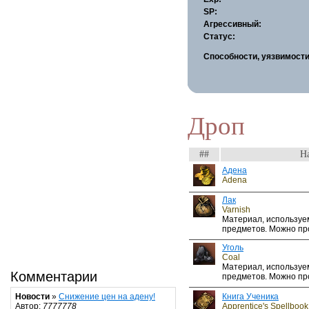
SP:
Агрессивный:
Статус:
Способности, уязвимости
Дроп
##
Н
Адена
Adena
Лак
Varnish
Материал, используе
предметов. Можно про
Уголь
Coal
Материал, используе
Комментарии
предметов. Можно про
Книга Ученика
Новости
»
Снижение цен на адену!
Apprentice's Spellbook
Автор:
7777778