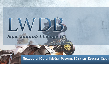
Предметы
|
Сеты
|
Мобы
|
Рецепты
|
Статьи
|
Квесты
|
Скил