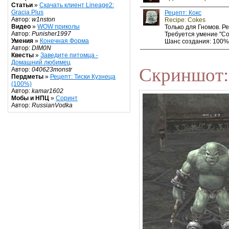
Статьи
»
Скачать клиент Lineage2:
Gracia Plus
Рецепт: Кокс
Автор:
w1nston
Recipe: Cokes
Видео
»
WOW приколы
Только для Гномов. Р
Автор:
Punisher1997
Требуется умение "Со
Умения
»
Конечная Форма
Шанс создания: 100%
Автор:
DIM0N
Квесты
»
Заведите питомца -
Домашний любимец
Скриншот:
Автор:
040623monstr
Пердметы
»
Рецепт: Тиски Кузнеца
(100%)
Автор:
kamar1602
Мобы и НПЦ
»
Соринт
Автор:
RussianVodka