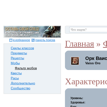
в избранное
панель поиска
Главная
»
Скилы классов
Предметы
Орк Ваи
Рецепты
Vaiss Orc
Мобы
Фильтр мобов
Квесты
Расы
Характери
Дополнительно
Сообщество
Уровень:
Здоровье:
Exp: