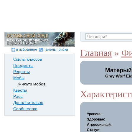
в избранное
панель поиска
Главная
»
Фи
Скилы классов
Предметы
Матерый
Рецепты
Grey Wolf El
Мобы
Фильтр мобов
Квесты
Характерист
Расы
Дополнительно
Сообщество
Уровень:
Здоровье:
Агрессивный:
Статус: