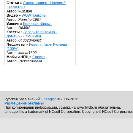
Статьи
»
Скачать клиент Lineage2:
Gracia Plus
Автор:
w1nston
Видео
»
WOW приколы
Автор:
Punisher1997
Умения
»
Конечная Форма
Автор:
DIM0N
Квесты
»
Заведите питомца -
Домашний любимец
Автор:
040623monstr
Пердметы
»
Рецепт: Тиски Кузнеца
(100%)
Автор:
kamar1602
Мобы и НПЦ
»
Соринт
Автор:
RussianVodka
Русская база знаний
Lineage2
© 2006-2026
Размещение рекламы
При копировании информации, ссылка на www.lwdb.ru обязательна.
Lineage II is a trademark of NCsoft Corporation. Copyright © NCsoft Corporation.