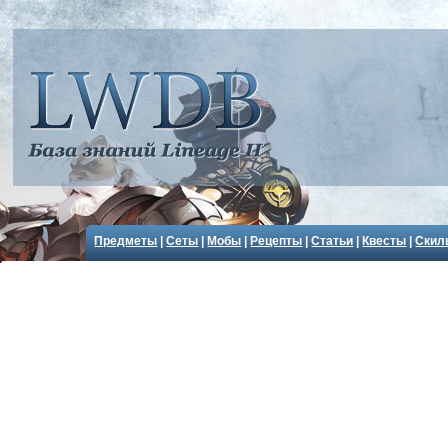
Предметы
|
Сеты
|
Мобы
|
Рецепты
|
Статьи
|
Квесты
|
Скил